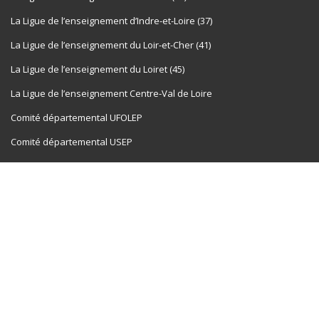
La Ligue de l’enseignement d’Indre-et-Loire (37)
La Ligue de l’enseignement du Loir-et-Cher (41)
La Ligue de l’enseignement du Loiret (45)
La Ligue de l’enseignement Centre-Val de Loire
Comité départemental UFOLEP
Comité départemental USEP
Village vacances les Fontenils
NOS PARTENAIRES
CAF
Conseil Régional
DDCSPP
Conseil Départemental